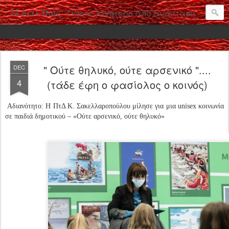
τί και πώς
Τίποτε λιγότερο από ανάσταση με το βλέμμα στην Ανάσταση
" Ούτε θηλυκό, ούτε αρσενικό "....
DEC
4
(τάδε έφη ο φασίολος ο κοινός)
Αδιανότητο: Η ΠτΔ Κ. Σακελλαροπούλου μίλησε για μια unisex κοινωνία
σε παιδιά δημοτικού – «Ούτε αρσενικό, ούτε θηλυκό»